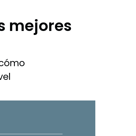
s mejores
 cómo
vel